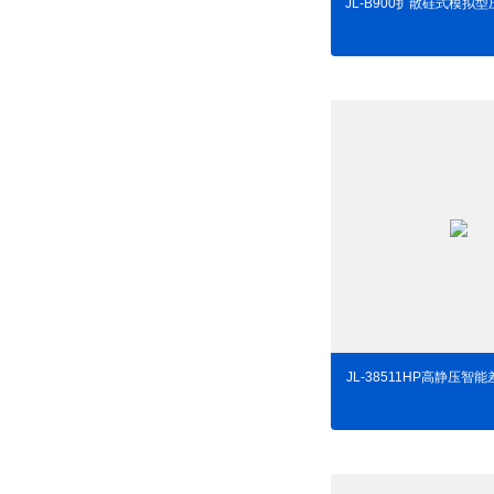
JL-B900扩散硅式模拟
JL-38511HP高静压智