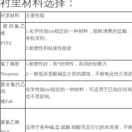
衬里材料选择：
衬里材料
主要性能
聚四氟乙
1.化学性能zui稳定的一种材料，能耐沸腾的盐
烯
有机溶剂。
PTFE
2.耐磨性和粘接性能差
氯丁橡胶
1.耐磨性好，有*的弹性，高强的扯断力
Neoprene
2.一般低浓度酸碱盐介质的腐蚀，不耐氧化性介质
聚全氟代乙
化学性能zui稳定的一种材料，可适用于已知任何
丙
也不受影响。
烯F46
聚氯乙烯
适用于各种碱.盐.硫酸.硝酸等及它们的水溶液，不耐