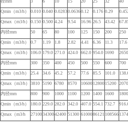
径mm
3
6
10
15
20
25
32
40
Qmin（m3/h）
0.010
0.040
0.0283
0.0636
0.12
0.176
0.29
0.45
Qmax（m3/h）
0.150
0.500
4.24
9.54
16.96
26.5
43.42
67.8
内径mm
50
65
80
100
125
150
200
250
Qmin（m3/h）
0.7
1.19
1.8
2.82
4.41
6.36
11.3
17.6
Qmax（m3/h）
106.0
179.0
271.0
424.0
662.0
954.0
1690
265
内径mm
300
350
400
450
500
550
600
700
Qmin（m3/h）
25.4
34.6
45.2
57.2
77.6
85.5
101.0
138.
Qmax（m3/h）
3810
5190
6780
8570
10600
12800
15200
207
内径mm
800
900
1000
1100
1200
1400
1600
180
Qmin（m3/h）
180.0
229.0
282.0
342.0
407.0
554.1
732.7
916.
Qmax（m3/h
27100
34300
42400
51300
61000
86121
108566
137