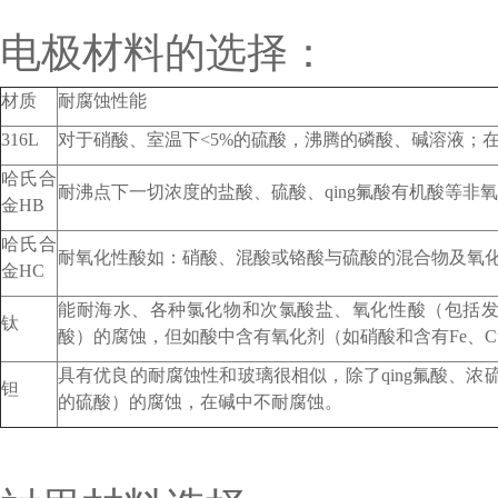
电极材料的选择：
材质
耐腐蚀性能
316L
对于硝酸、室温下<5%的硫酸，沸腾的磷酸、碱溶液；
哈氏合
耐沸点下一切浓度的盐酸、硫酸、qing氟酸有机酸等非
金HB
哈氏合
耐氧化性酸如：硝酸、混酸或铬酸与硫酸的混合物及氧
金HC
能耐海水、各种氯化物和次氯酸盐、氧化性酸（包括
钛
酸）的腐蚀，但如酸中含有氧化剂（如硝酸和含有Fe、
具有优良的耐腐蚀性和玻璃很相似，除了qing氟酸、浓
钽
的硫酸）的腐蚀，在碱中不耐腐蚀。